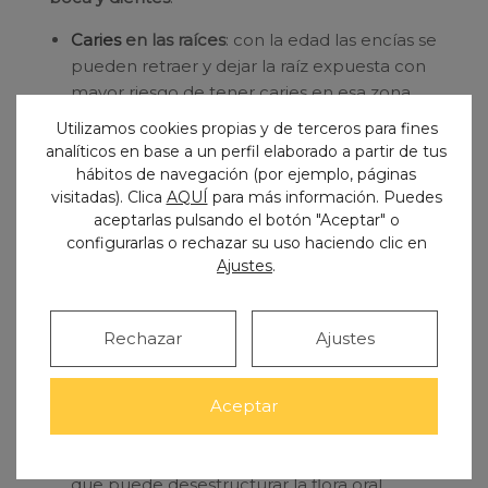
Caries
en las raíces
: con la edad las encías se
pueden retraer y dejar la raíz expuesta con
mayor riesgo de tener caries en esa zona
que no está preparada para estar
Utilizamos cookies propias y de terceros para fines
descubierta.
analíticos en base a un perfil elaborado a partir de tus
Pérdidas dentarias
: debidas a caries y/o
hábitos de navegación (por ejemplo, páginas
enfermedad periodontal (periodontitis). Los
visitadas). Clica
AQUÍ
para más información. Puedes
aceptarlas pulsando el botón "Aceptar" o
dientes salen entre los 6 y 12 años, y
tras
configurarlas o rechazar su uso haciendo clic en
toda una vida de función
, tienen más
Ajustes
.
probabilidades de no poderse mantener
más tiempo en boca.
Boca seca
: muchos medicamentos y
Rechazar
Ajustes
algunas enfermedades producen reducción
de saliva
, lo que puede causar dolor y
quemazón en la boca.
Aceptar
Hongos orales
: por una bajada de defensas,
por la acción de algunos medicamentos
que puede desestructurar la flora oral.