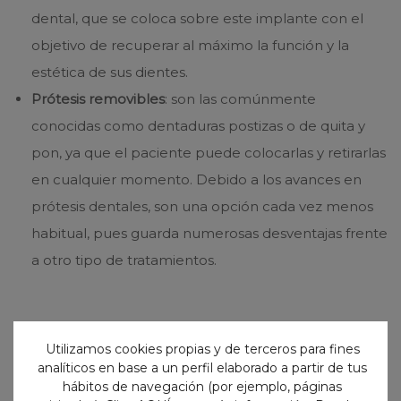
dental, que se coloca sobre este implante con el
objetivo de recuperar al máximo la función y la
estética de sus dientes.
Prótesis removibles
: son las comúnmente
conocidas como dentaduras postizas o de quita y
pon, ya que el paciente puede colocarlas y retirarlas
en cualquier momento. Debido a los avances en
prótesis dentales, son una opción cada vez menos
habitual, pues guarda numerosas desventajas frente
a otro tipo de tratamientos.
Utilizamos cookies propias y de terceros para fines
analíticos en base a un perfil elaborado a partir de tus
hábitos de navegación (por ejemplo, páginas