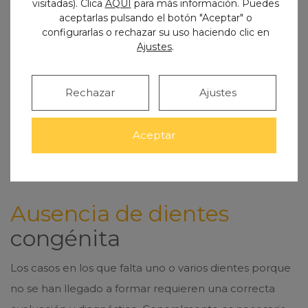
visitadas). Clica
AQUÍ
para más información. Puedes
aceptarlas pulsando el botón "Aceptar" o
configurarlas o rechazar su uso haciendo clic en
Ajustes
.
Rechazar
Ajustes
Aceptar
Ausencia de dientes
congénita
Los casos en los que falta uno o varios dientes porque
no se han llegado a formar requieren una correcta