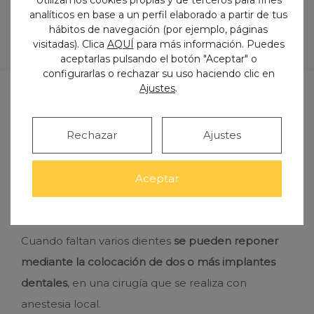
analíticos en base a un perfil elaborado a partir de tus
hábitos de navegación (por ejemplo, páginas
visitadas). Clica
AQUÍ
para más información. Puedes
aceptarlas pulsando el botón "Aceptar" o
configurarlas o rechazar su uso haciendo clic en
Ajustes
.
Implantes dentales para
Rechazar
Ajustes
varios dientes
Aceptar
Cuando faltan varios dientes
se pueden reponer
mediante la colocación de dos o más implantes
dentales
, en una cirugía que se realiza con
anestesia local.