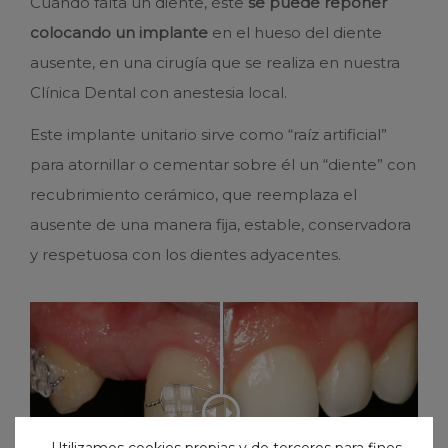
Cuando falta un diente, éste
se puede reponer
colocando un implante
en el hueso del diente
ausente, en una cirugía que se realiza en nuestra
Clínica Dental con anestesia local.
Este implante unitario sirve como “raíz artificial”
para atornillar o cementar sobre él un “diente” con
recubrimiento cerámico, que reemplaza el
ausente de una manera fija, estable, conservadora
y respetuosa con los dientes adyacentes.
Utilizamos cookies propias y de terceros para fines