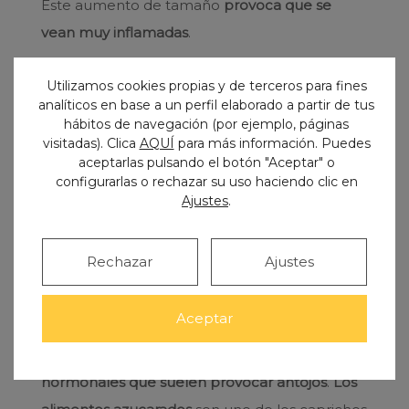
Este aumento de tamaño
provoca que se
vean muy inflamadas
.
Xerostomía (sequedad
Utilizamos cookies propias y de terceros para fines
analíticos en base a un perfil elaborado a partir de tus
bucal)
hábitos de navegación (por ejemplo, páginas
visitadas). Clica
AQUÍ
para más información. Puedes
Durante el embarazo, las mujeres necesitan
aceptarlas pulsando el botón "Aceptar" o
configurarlas o rechazar su uso haciendo clic en
hidratarse con mayor frecuencia
para ayudar al
Ajustes
.
desarrollo del bebé. A raíz de estos cambios,
es muy común que se tenga una sensación de
Rechazar
Ajustes
sequedad en la boca
frecuentemente.
Caries
Aceptar
El embarazo es una etapa llena de
cambios
hormonales que suelen provocar antojos
.
Los