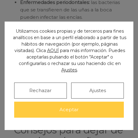
Enfermedades periodontales:
las bacterias
que se transfieren de las uñas a la boca
pueden infectar las encías.
Desplazamiento de la mandíbula:
morderse
Utilizamos cookies propias y de terceros para fines
las uñas no solo perjudica a los dientes,
analíticos en base a un perfil elaborado a partir de tus
también tiene efectos negativos en las
hábitos de navegación (por ejemplo, páginas
estructuras óseas faciales. Al morder la uña
visitadas). Clica
AQUÍ
para más información. Puedes
puede que la mandíbula se mueva de su
aceptarlas pulsando el botón "Aceptar" o
sitio.
configurarlas o rechazar su uso haciendo clic en
Bruxismo:
la presión que se ejerce al
Ajustes
.
morder las uñas aumenta las posibilidades
de desarrollar esta patología.
Rechazar
Ajustes
Acostumbrarse a realizar esta fuerza
provoca que aquellos que se muerdan las
uñas comiencen a rechinar los dientes
Aceptar
inconscientemente.
Consejos para dejar de