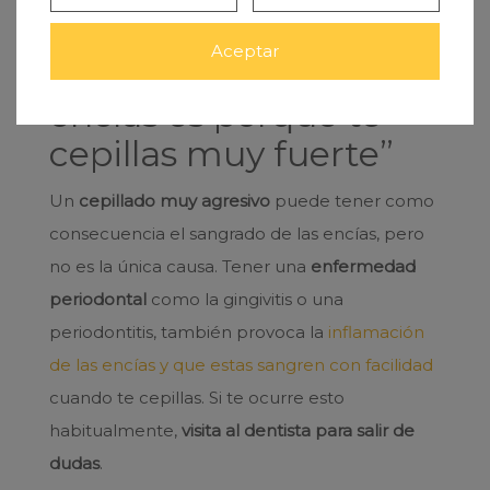
encías.
Aceptar
“Si te sangran las
encías es porque te
cepillas muy fuerte”
Un
cepillado muy agresivo
puede tener como
consecuencia el sangrado de las encías, pero
no es la única causa. Tener una
enfermedad
periodontal
como la gingivitis o una
periodontitis, también provoca la
inflamación
de las encías y que estas sangren con facilidad
cuando te cepillas. Si te ocurre esto
habitualmente,
visita al dentista para salir de
dudas
.