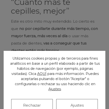
“Cuanto más te
cepilles, mejor”
Este es otro mito muy extendido. Lo cierto es
que
no por cepillarte durante más tiempo, con
mayor fuerza, más veces al día
o usar más
pasta de dientes,
vas a conseguir que tus
dientes estén más limpios
.
Utilizamos cookies propias y de terceros para fines
¿Has oído eso de que los excesos no son
analíticos en base a un perfil elaborado a partir de tus
buenos? Pues
el sobre cepillado puede
hábitos de navegación (por ejemplo, páginas
visitadas). Clica
AQUÍ
para más información. Puedes
provocar la erosión del esmalte
. Para lograr
aceptarlas pulsando el botón "Aceptar" o
una sonrisa sana y radiante, lo ideal es que te
configurarlas o rechazar su uso haciendo clic en
Ajustes
.
cepilles al menos dos veces al día, al levantarte
y antes de acostarte, durante dos minutos,
frotando con suavidad para no dañar las
Rechazar
Ajustes