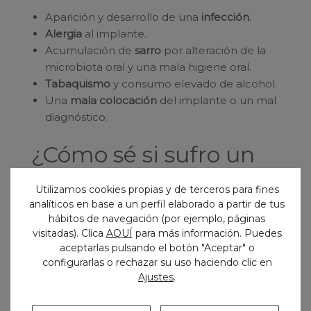
Aparición y desarrollo de una
infección
.
Alergia
al implante.
Acumulación de
sarro
por alteración de la
microbiota oral y una mala higiene oral.
Tabaquismo
y consumo elevado de alcohol.
Una
mala colocación
del implante o un mal
diagnóstico.
¿Cómo sé si sufro un
rechazo de implante
Utilizamos cookies propias y de terceros para fines
dental?
analíticos en base a un perfil elaborado a partir de tus
hábitos de navegación (por ejemplo, páginas
visitadas). Clica
AQUÍ
para más información. Puedes
Es importante saber identificar las alertas que
aceptarlas pulsando el botón "Aceptar" o
nuestro cuerpo
nos manda como aviso de que
configurarlas o rechazar su uso haciendo clic en
algo no está yendo como debería. Entre los
Ajustes
.
síntomas del rechazo de un implante dental