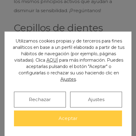
los mismos principios activos que ayudan a
disminuir la sensibilidad. ¡Pregúntanos!
Cepillos de dientes
suaves
Utilizamos cookies propias y de terceros para fines
analíticos en base a un perfil elaborado a partir de tus
Para no desgastar el esmalte de tus dientes, y
hábitos de navegación (por ejemplo, páginas
visitadas). Clica
AQUÍ
para más información. Puedes
que no te molesten con la presión del cepillo
aceptarlas pulsando el botón "Aceptar" o
sobre las zonas de dentina expuesta, utiliza
configurarlas o rechazar su uso haciendo clic en
cepillos de cerdas suaves o medias
. Las cerdas
Ajustes
.
duras y la excesiva presión al realizar los
movimientos pueden provocar, así como
Rechazar
Ajustes
irritación y recesión de las encías
, provocando
mayor exposición de la dentina y sensibilidad.
Aceptar
Nuestra recomendación es que te cepilles los
dientes con
movimientos ascendentes y