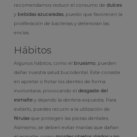
recomendamos reducir el consumo de
dulces
y
bebidas
azucaradas
, puesto que favorecen la
proliferación de bacterias y deterioran las
encías.
Hábitos
Algunos hábitos, como el
bruxismo
, pueden
dañar nuestra salud bucodental. Este consiste
en apretar o frotar los dientes de forma
involuntaria, provocando el
desgaste del
esmalte
y dejando la dentina expuesta. Para
evitarlo, puedes recurrir a la utilización de
férulas
que protegen las piezas dentales.
Asimismo, se deben evitar manías que dañan
el esmalte, como
morder objetos rígidos y no