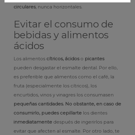
circulares
, nunca horizontales.
Evitar el consumo de
bebidas y alimentos
ácidos
Los alimentos
cítricos, ácidos
o
picantes
pueden desgastar el esmalte dental. Por ello,
es preferible que alimentos como el café, la
fruta (especialmente los cítricos), los
encurtidos, vinos y vinagres los consumasen
pequeñas cantidades. No obstante, en caso de
consumirlo, puedes cepillarte
los dientes
inmediatamente
después de ingerirlos para
evitar que afecten al esmalte. Por otro lado, te