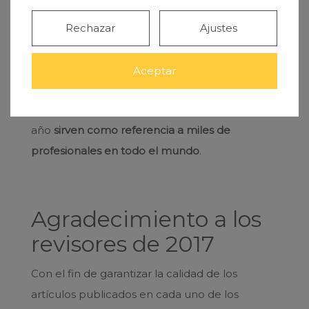
Entre sus páginas se pueden encontrar
Rechazar
Ajustes
investigaciones originales, noticias sobre
nuevas tecnologías, aplicaciones clínicas,
Aceptar
estudios científicos y de consenso e
innovaciones clínicas y terapéuticas que cada
año
sirven como referencia a miles de
profesionales en todo el mundo
.
Agradecimiento a los
revisores de 2017
Con el fin de garantizar la calidad de los
artículos publicados en cada uno de los