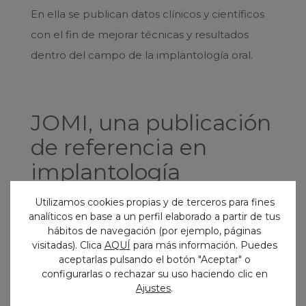
En ella se publican datos clínicos y científicos
con el fin de mejorar técnicas y resultados
dentro del campo de la implantología oral.
JOMI, una publicación
de referencia en
implantología
JOMI es
una de las revistas de implantología
Utilizamos cookies propias y de terceros para fines
analíticos en base a un perfil elaborado a partir de tus
más prestigiosas a nivel mundial
y una de las
hábitos de navegación (por ejemplo, páginas
más leídas y consultadas por los expertos en
visitadas). Clica
AQUÍ
para más información. Puedes
aceptarlas pulsando el botón "Aceptar" o
este campo. Su comité editorial está
configurarlas o rechazar su uso haciendo clic en
compuesto por líderes internacionales de
Ajustes
.
opinión reconocidos en sus respectivas áreas.