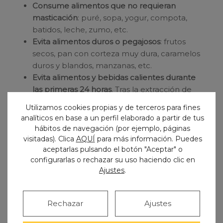
Consume
alimentos que no requieran
masticación
: puré, sopa, yogur, compota,
batidos, leche, zumo, etc.
Evita alimentos duros o pegajosos
: frutos
secos, pan con corteza muy dura, caramelos
duros y blandos, manzanas, etc.
Evita alimentos y bebidas calientes durante
las primeras 24 horas
. Tras la extracción de
las muelas del juicio, los alimentos y bebidas
Utilizamos cookies propias y de terceros para fines
calientes pueden aumentar el sangrado. En
analíticos en base a un perfil elaborado a partir de tus
la misma línea, sugerimos no consumir
hábitos de navegación (por ejemplo, páginas
alimentos ácidos ni picantes durante los
visitadas). Clica
AQUÍ
para más información. Puedes
primeros días.
aceptarlas pulsando el botón "Aceptar" o
configurarlas o rechazar su uso haciendo clic en
No utilices pajitas
. La succión de líquidos
Ajustes
.
puede tener efectos negativos en la
coagulación de la sangre, dificultando la
cicatrización.
Rechazar
Ajustes
Mastica por el lado opuesto
para no
presionar la zona de la herida.