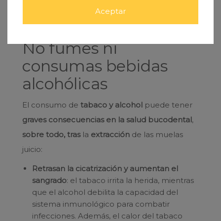
Mantente hidratado
para facilitar la
Aceptar
recuperación.
No fumes ni
consumas bebidas
alcohólicas
El consumo de
tabaco y alcohol
puede tener
graves consecuencias en la salud bucodental
,
sobre todo, tras
la
extracción
de las muelas
juicio:
Retrasan la cicatrización y aumentan el
sangrado
: el tabaco irrita la herida, mientras
que el alcohol debilita la capacidad del
sistema inmunológico para combatir
infecciones. Además, el calor del tabaco