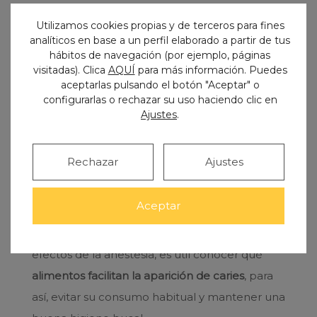
Utilizamos cookies propias y de terceros para fines
analíticos en base a un perfil elaborado a partir de tus
hábitos de navegación (por ejemplo, páginas
visitadas). Clica
AQUÍ
para más información. Puedes
aceptarlas pulsando el botón "Aceptar" o
configurarlas o rechazar su uso haciendo clic en
Ajustes
.
En este caso, nos enfrentábamos a otra muela
rota con un empaste antiguo, que arreglamos
con una incrustación overlay de resina.
Rechazar
Ajustes
A pesar de que no sea necesario tener
Aceptar
especial cuidado con la comida después de un
empaste dental, al menos una vez pasados los
efectos de la anestesia, es útil conocer qué
alimentos facilitan la aparición de caries
, para
así, evitar su consumo habitual y mantener una