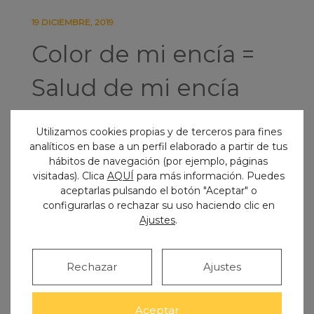
19 DICIEMBRE, 2019
Color de mi encía =
Salud de mi encía
¿Sabías que el color de tu encía es indicativo
Utilizamos cookies propias y de terceros para fines
de su estado de salud?
analíticos en base a un perfil elaborado a partir de tus
hábitos de navegación (por ejemplo, páginas
Nada más fácil y sencillo que mirarte las encías
visitadas). Clica
AQUÍ
para más información. Puedes
aceptarlas pulsando el botón "Aceptar" o
en el espejo, y así poder saber cómo se
configurarlas o rechazar su uso haciendo clic en
encuentran:
Ajustes
.
La
encía sana
es de color
ROSA
, a veces con
un ligero punteado similar a la piel de la
Rechazar
Ajustes
naranja.
Encía
ROJA
=
encía inflamada
. Como
mínimo hay una
gingivitis
(por placa
Aceptar