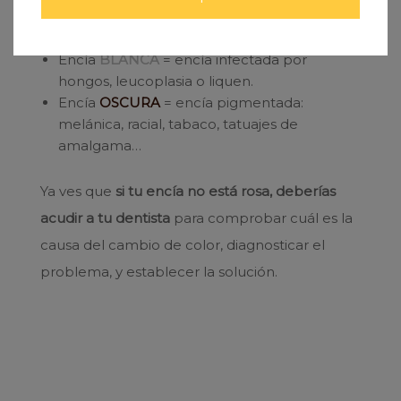
bacteriana, mala higiene, embarazo…) y
puede que incluso una
periodontitis
.
Encía
BLANCA
= encía infectada por
hongos, leucoplasia o liquen.
Encía
OSCURA
= encía pigmentada:
melánica, racial, tabaco, tatuajes de
amalgama…
Ya ves que
si tu encía no está rosa, deberías
acudir a tu dentista
para comprobar cuál es la
causa del cambio de color, diagnosticar el
problema, y establecer la solución.