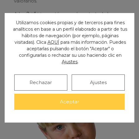
valorarlos.
A los
2 años
ya está normalmente toda la
Utilizamos cookies propias y de terceros para fines
dentición temporal completa, y hay que
analíticos en base a un perfil elaborado a partir de tus
revisarlos periódicamente para valorar que no
hábitos de navegación (por ejemplo, páginas
sufren caries, ver cómo van saliendo y detectar
visitadas). Clica
AQUÍ
para más información. Puedes
aceptarlas pulsando el botón "Aceptar" o
cualquier posible problema. Es importante
configurarlas o rechazar su uso haciendo clic en
estas revisiones, ya que
uno de cada cuatro
Ajustes
.
niños menor de 4 años ya tiene caries
, y
además es el momento de corregir malos
Rechazar
Ajustes
hábitos de higiene/alimentación e introducir
hábitos correctos de higiene y limpieza
.
Aceptar